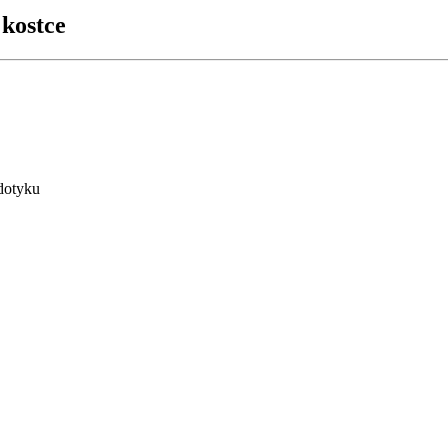
kostce
 dotyku