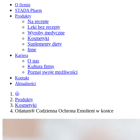
O firmie
STADA Pharm
Produkty
Na receptę
Leki bez recepty
Wyroby medyczne
Kosmetyki
Suplementy diety
Inne
Kariera
O nas
Kultura firmy
Poznaj swoje możliwości
Kontakt
Aktualności
Produkty
Kosmetyki
Oilatum® Codzienna Ochrona Emolient w kostce