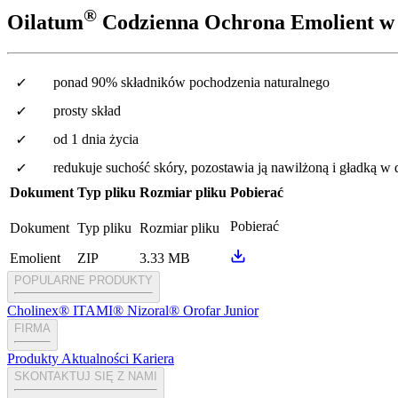
®
Oilatum
Codzienna Ochrona Emolient w 
ponad 90% składników pochodzenia naturalnego
prosty skład
od 1 dnia życia
redukuje suchość skóry, pozostawia ją nawilżoną i gładką w
Dokument
Typ pliku
Rozmiar pliku
Pobierać
Pobierać
Dokument
Typ pliku
Rozmiar pliku
Emolient
ZIP
3.33 MB
POPULARNE PRODUKTY
Cholinex®
ITAMI®
Nizoral®
Orofar Junior
FIRMA
Produkty
Aktualności
Kariera
SKONTAKTUJ SIĘ Z NAMI