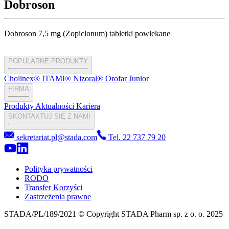
Dobroson
Dobroson 7,5 mg (Zopiclonum) tabletki powlekane
POPULARNE PRODUKTY
Cholinex®
ITAMI®
Nizoral®
Orofar Junior
FIRMA
Produkty
Aktualności
Kariera
SKONTAKTUJ SIĘ Z NAMI
sekretariat.pl@stada.com
Tel. 22 737 79 20
Polityka prywatności
RODO
Transfer Korzyści
Zastrzeżenia prawne
STADA/PL/189/2021 © Copyright STADA Pharm sp. z o. o. 2025