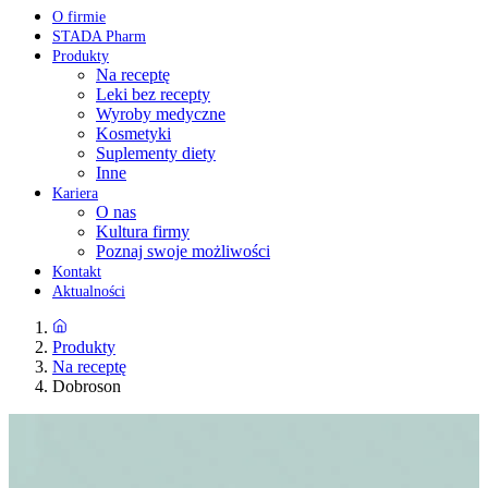
O firmie
STADA Pharm
Produkty
Na receptę
Leki bez recepty
Wyroby medyczne
Kosmetyki
Suplementy diety
Inne
Kariera
O nas
Kultura firmy
Poznaj swoje możliwości
Kontakt
Aktualności
Produkty
Na receptę
Dobroson