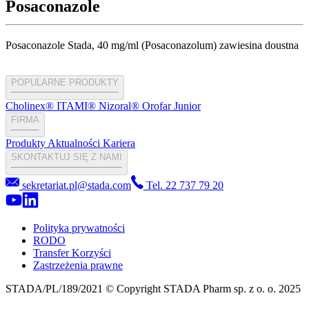
Posaconazole
Posaconazole Stada, 40 mg/ml (Posaconazolum) zawiesina doustna
POPULARNE PRODUKTY
Cholinex®
ITAMI®
Nizoral®
Orofar Junior
FIRMA
Produkty
Aktualności
Kariera
SKONTAKTUJ SIĘ Z NAMI
sekretariat.pl@stada.com
Tel. 22 737 79 20
Polityka prywatności
RODO
Transfer Korzyści
Zastrzeżenia prawne
STADA/PL/189/2021 © Copyright STADA Pharm sp. z o. o. 2025