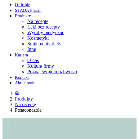
O firmie
STADA Pharm
Produkty
Na receptę
Leki bez recepty
Wyroby medyczne
Kosmetyki
Suplementy diety
Inne
Kariera
O nas
Kultura firmy
Poznaj swoje możliwości
Kontakt
Aktualności
Produkty
Na receptę
Posaconazole