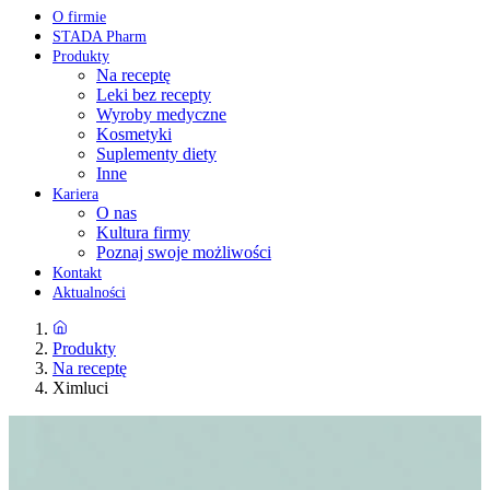
O firmie
STADA Pharm
Produkty
Na receptę
Leki bez recepty
Wyroby medyczne
Kosmetyki
Suplementy diety
Inne
Kariera
O nas
Kultura firmy
Poznaj swoje możliwości
Kontakt
Aktualności
Produkty
Na receptę
Ximluci