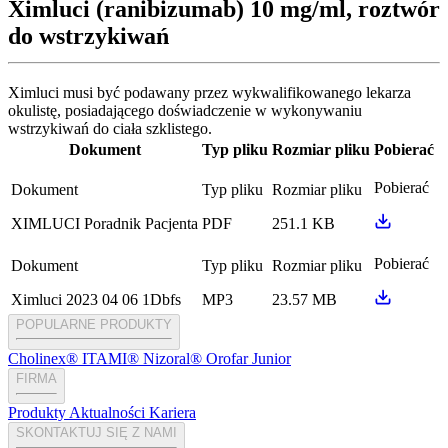
Ximluci (ranibizumab) 10 mg/ml, roztwór
do wstrzykiwań
Ximluci musi być podawany przez wykwalifikowanego lekarza
okulistę, posiadającego doświadczenie w wykonywaniu
wstrzykiwań do ciała szklistego.
Dokument
Typ pliku
Rozmiar pliku
Pobierać
Pobierać
Dokument
Typ pliku
Rozmiar pliku
XIMLUCI Poradnik Pacjenta
PDF
251.1 KB
Pobierać
Dokument
Typ pliku
Rozmiar pliku
Ximluci 2023 04 06 1Dbfs
MP3
23.57 MB
POPULARNE PRODUKTY
Cholinex®
ITAMI®
Nizoral®
Orofar Junior
FIRMA
Produkty
Aktualności
Kariera
SKONTAKTUJ SIĘ Z NAMI