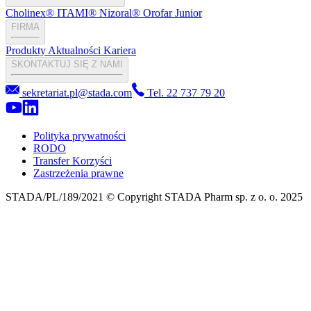
Cholinex®
ITAMI®
Nizoral®
Orofar Junior
FIRMA
Produkty
Aktualności
Kariera
SKONTAKTUJ SIĘ Z NAMI
sekretariat.pl@stada.com
Tel. 22 737 79 20
Polityka prywatności
RODO
Transfer Korzyści
Zastrzeżenia prawne
STADA/PL/189/2021 © Copyright STADA Pharm sp. z o. o. 2025