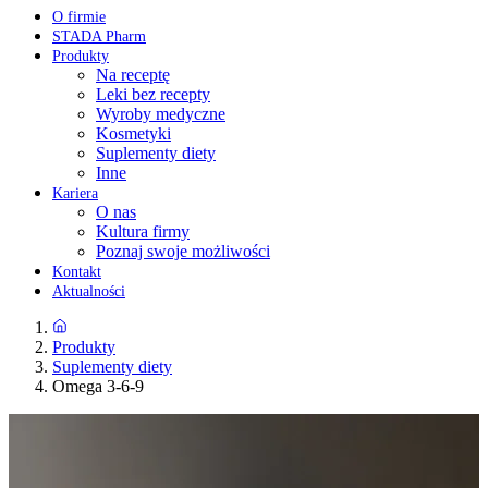
O firmie
STADA Pharm
Produkty
Na receptę
Leki bez recepty
Wyroby medyczne
Kosmetyki
Suplementy diety
Inne
Kariera
O nas
Kultura firmy
Poznaj swoje możliwości
Kontakt
Aktualności
Produkty
Suplementy diety
Omega 3-6-9