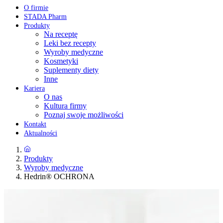
O firmie
STADA Pharm
Produkty
Na receptę
Leki bez recepty
Wyroby medyczne
Kosmetyki
Suplementy diety
Inne
Kariera
O nas
Kultura firmy
Poznaj swoje możliwości
Kontakt
Aktualności
Produkty
Wyroby medyczne
Hedrin® OCHRONA