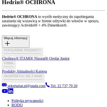
Hedrin® OCHRONA
Hedrin® OCHRONA
to wyrób medyczny do zapobiegania
zarażaniu się wszawicą w formie odżywki do włosów w sprayu,
zawierający Actividol® + 4% Dimetikon®.
Więcej informacji
POPULARNE PRODUKTY
Cholinex®
ITAMI®
Nizoral®
Orofar Junior
FIRMA
Produkty
Aktualności
Kariera
SKONTAKTUJ SIĘ Z NAMI
sekretariat.pl@stada.com
Tel. 22 737 79 20
Polityka prywatności
RODO